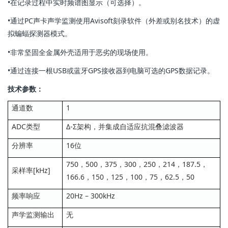
•在记录过程中实时频谱图显示（可选择）。
•通过PC声卡声学监测使用Avisoft刻录软件（外差或别名技术）的虚
拟蝙蝠探测器模式。
•非常坚固全金属外壳适用于恶劣的现场使用。
•通过连接一根USB或蓝牙GPS接收器到电脑可选的GPS数据记录。
技术参数：
通道数
1
ADC类型
Δ-Σ架构，并集成自适应抗混叠滤波器
分辨率
16位
750，500，375，300，250，214，187.5，
采样率[kHz]
166.6，150，125，100，75，62.5，50
频率响应
20Hz – 300kHz
声学监测输出
无