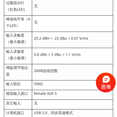
过载指示灯
无
（红色LED）
峰值电平表（4
无
个LED）
输入灵敏度
25.2 dBV = -23 dBu = 0.07 Vrms
（最大微调）
输入灵敏度
0.8 dBV = 3 dBu = 1.1 Vrms
（最小微调）
增益调节电位
26dB连续范围
器
输入阻抗
50kΩ
模拟输入插口
female XLR-5
其它输入
无
计算机接口
USB 2.0，同步高速模式