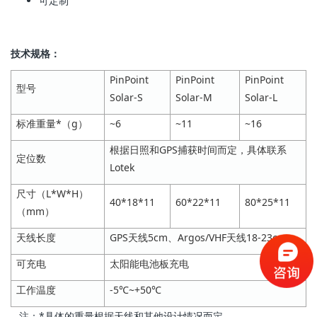
可定制
技术规格：
PinPoint
PinPoint
PinPoint
型号
Solar-S
Solar-M
Solar-L
标准重量*（g）
~6
~11
~16
根据日照和GPS捕获时间而定，具体联系
定位数
Lotek
尺寸（L*W*H）
40*18*11
60*22*11
80*25*11
（mm）
天线长度
GPS天线5cm、Argos/VHF天线18-23cm
可充电
太阳能电池板充电
工作温度
-5℃~+50℃
注：*具体的重量根据天线和其他设计情况而定