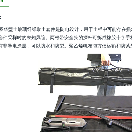
情
：
S豪华型土玻璃纤维取土套件是防电设计，用于土样中可能存在
套件采样时的未知风险。两根带安全头的探杆可拆成橡胶十字手
有非导电涂层，可以防水和防裂。聚乙烯帆布包方便运输和防紫