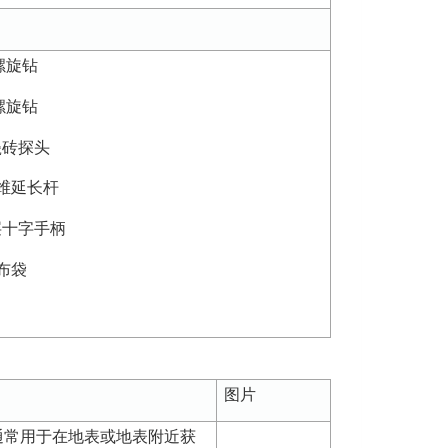
规螺旋钻
浆螺旋钻
式瓷砖探头
璃纤维延长杆
涂层十字手柄
帆布袋
图片
通常用于在地表或地表附近获