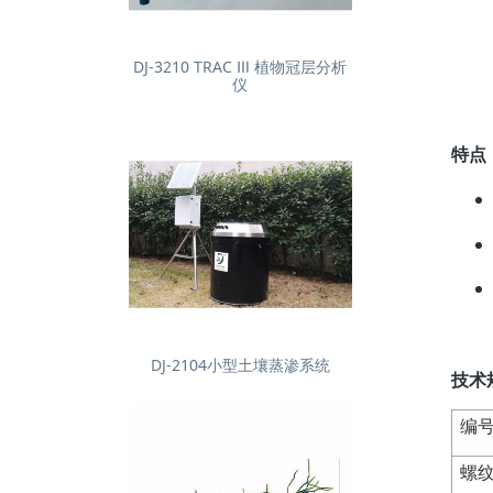
DJ-3210 TRAC Ⅲ 植物冠层分析
仪
特点
DJ-2104小型土壤蒸渗系统
技术
编
螺