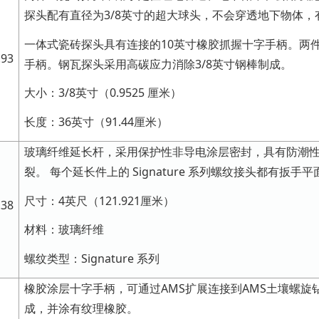
探头配有直径为3/8英寸的超大球头，不会穿透地下物体
一体式瓷砖探头具有连接的10英寸橡胶抓握十字手柄。两
.93
手柄。钢瓦探头采用高碳应力消除3/8英寸钢棒制成。
大小：3/8英寸（0.9525 厘米）
长度：36英寸（91.44厘米）
玻璃纤维延长杆，采用保护性非导电涂层密封，具有防潮
裂。 每个延长件上的 Signature 系列螺纹接头都有扳手
尺寸：4英尺（121.921厘米）
.38
材料：玻璃纤维
螺纹类型：Signature 系列
橡胶涂层十字手柄，可通过AMS扩展连接到AMS土壤螺旋
成，并涂有纹理橡胶。