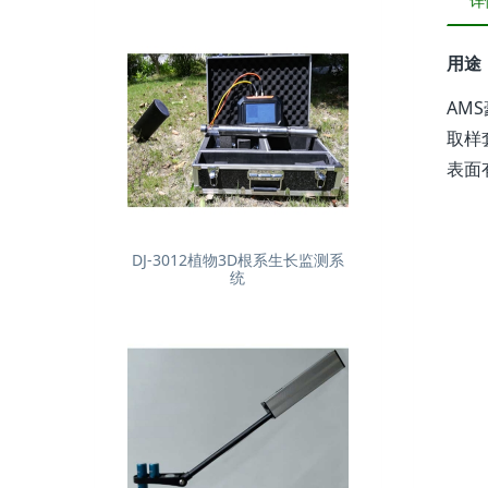
详
用途
AM
取样
表面
DJ-3012植物3D根系生长监测系
统