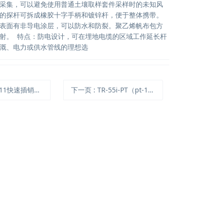
采集，可以避免使用普通土壤取样套件采样时的未知风
的探杆可拆成橡胶十字手柄和镀锌杆，便于整体携带。
表面有非导电涂层，可以防水和防裂。聚乙烯帆布包方
射。 特点：防电设计，可在埋地电缆的区域工作延长杆
溉、电力或供水管线的理想选
快速插销型动力预打孔土壤取样套件
下一页
: TR-55i-PT（pt-100、pt-1000）型温度记录仪