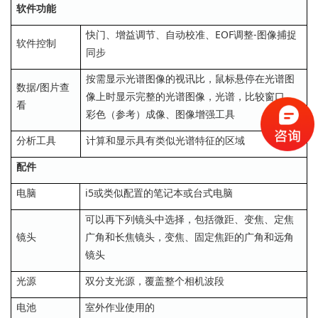
软件功能
快门、增益调节、自动校准、EOF调整-图像捕捉
软件控制
同步
按需显示光谱图像的视讯比，鼠标悬停在光谱图
数据/图片查
像上时显示完整的光谱图像，光谱，比较窗口、
看
彩色（参考）成像、图像增强工具
分析工具
计算和显示具有类似光谱特征的区域
配件
电脑
i5或类似配置的笔记本或台式电脑
可以再下列镜头中选择，包括微距、变焦、定焦
镜头
广角和长焦镜头，变焦、固定焦距的广角和远角
镜头
光源
双分支光源，覆盖整个相机波段
电池
室外作业使用的