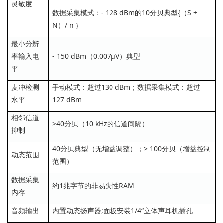
灵敏度
数据采集模式：- 128 dBm的10分贝典型{（S +
N）/ n }
最小分辨
率输入电
- 150 dBm（0.007µV）典型
平
麦冲检测
手动模式：超过130 dBm；数据采集模式：超过
水平
127 dBm
相邻信道
>40分贝（10 kHz的信道间隔）
抑制
40分贝典型（无增益调整）；> 100分贝（增益控制
动态范围
范围）
数据采集
约1兆字节的非易失性RAM
内存
音频输出
内置动态扬声器;面板安装1/4“立体声耳机插孔