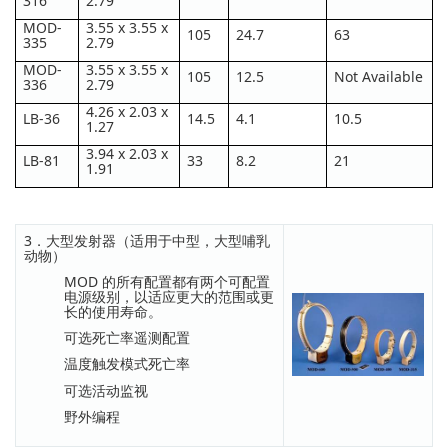
316
2.79
MOD-
3.55 x 3.55 x
105
24.7
63
335
2.79
MOD-
3.55 x 3.55 x
105
12.5
Not Available
336
2.79
4.26 x 2.03 x
LB-36
14.5
4.1
10.5
1.27
3.94 x 2.03 x
LB-81
33
8.2
21
1.91
3．大型发射器（适用于中型，大型哺乳
动物）
MOD 的所有配置都有两个可配置
电源级别，以适应更大的范围或更
长的使用寿命。
可选死亡率遥测配置
温度触发模式死亡率
可选活动监视
野外编程