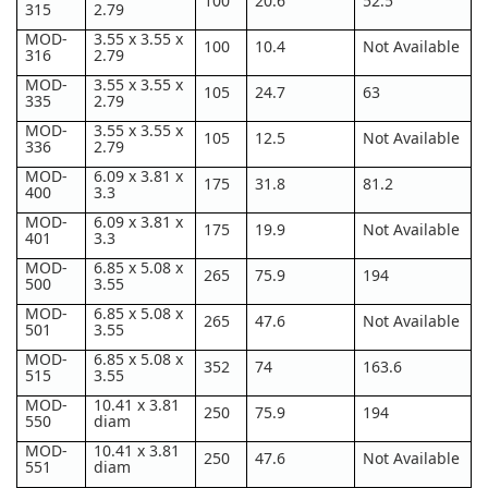
100
20.6
52.5
315
2.79
MOD-
3.55 x 3.55 x
100
10.4
Not Available
316
2.79
MOD-
3.55 x 3.55 x
105
24.7
63
335
2.79
MOD-
3.55 x 3.55 x
105
12.5
Not Available
336
2.79
MOD-
6.09 x 3.81 x
175
31.8
81.2
400
3.3
MOD-
6.09 x 3.81 x
175
19.9
Not Available
401
3.3
MOD-
6.85 x 5.08 x
265
75.9
194
500
3.55
MOD-
6.85 x 5.08 x
265
47.6
Not Available
501
3.55
MOD-
6.85 x 5.08 x
352
74
163.6
515
3.55
MOD-
10.41 x 3.81
250
75.9
194
550
diam
MOD-
10.41 x 3.81
250
47.6
Not Available
551
diam