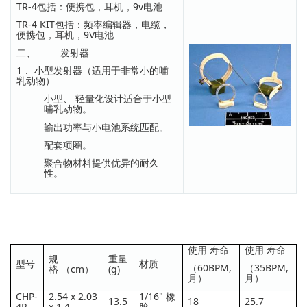
TR-4包括：便携包，耳机，9v电池
TR-4 KIT包括：频率编辑器，电缆，
便携包，耳机，9V电池
二、 发射器
1． 小型发射器（适用于非常小的哺
乳动物）
小型、 轻量化设计适合于小型
哺乳动物。
输出功率与小电池系统匹配。
配套项圈。
聚合物材料提供优异的耐久
性。
使用 寿命
使用 寿命
规
重量
型号
材质
（60BPM,
（35BPM,
格 （cm）
(g)
月）
月）
CHP-
2.54 x 2.03
1/16" 橡
13.5
18
25.7
4P
x 1.4
胶