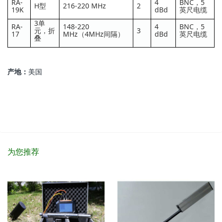
RA-
4
BNC，5
H型
216-220 MHz
2
19K
dBd
英尺电缆
3单
RA-
148-220
4
BNC，5
元，折
3
17
MHz（4MHz间隔）
dBd
英尺电缆
叠
产地：
美国
为您推荐