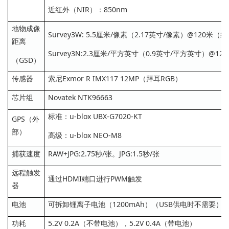
近红外（NIR）：850nm
地物成像
Survey3W: 5.5厘米/像素（2.17英寸/像素）@120米（
距离
Survey3N:2.3厘米/平方英寸（0.9英寸/平方英寸）@1
（GSD）
传感器
索尼Exmor R IMX117 12MP（拜耳RGB）
芯片组
Novatek NTK96663
标准：u-blox UBX-G7020-KT
GPS（外
部）
高级：u-blox NEO-M8
捕获速度
RAW+JPG:2.75秒/张。JPG:1.5秒/张
远程触发
通过HDMI端口进行PWM触发
器
电池
可拆卸锂离子电池（1200mAh）（USB供电时不需要）
功耗
5.2V 0.2A（不带电池），5.2V 0.4A（带电池）