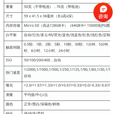
重量
50克（不带电池），76克（带电池）
尺寸
59 x 41.5 x 36毫米（长x高x深）
内存存储
Micro SD（高达128GB卡）（64GB卡≈ 15000张JPG图片
白平衡
自动/日光/多云/钨/荧光/蓝色/浅蓝色/红色/浅红色/定制*
0.5秒、1秒、2秒、5秒、10秒、30秒、1分钟、5分钟、
触发间隔
时、6小时、12小时、24小时
ISO
50/100/200/400，自动
1/2000,1/1000,1/500,1/250,1/125,1/90,1/60,1/30,1/15,
快门速度
自动
曝光
+2.0/+1.67/+1.33/+1.0/+0.67/+0.33/+0.0/-0.33/-0.67/-1.
测量
平均值/中心/点
颜色
正常/黑白/深褐色/鲜艳
锐化
强/中等/柔软