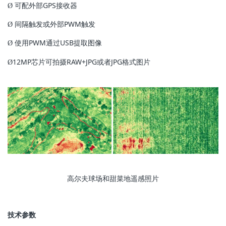
可配外部GPS接收器
Ø
间隔触发或外部PWM触发
Ø
使用PWM通过USB提取图像
Ø
12MP芯片可拍摄RAW+JPG或者JPG格式图片
Ø
高尔夫球场和甜菜地遥感照片
技术参数