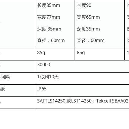
长度85mm
长度90
宽度77mm
宽度65mm
寸
深度 35mm
深度35mm
直径：60mm
直径：60mm
量
85g
85g
量
30000
集间隔
1秒到10天
等级
IP65
池
SAFTLS14250 或LST14250；Tekcell SB