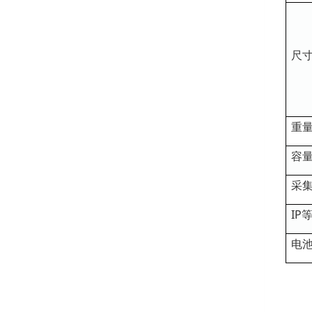
尺
重
容
采
IP
电