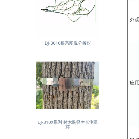
外
DJ-3010根系图像分析仪
应
DJ-310X系列 树木胸径生长测量
环