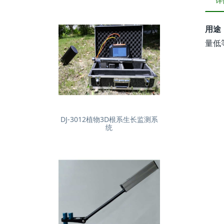
详
用途
量低
DJ-3012植物3D根系生长监测系
统