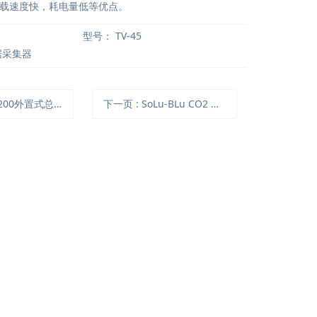
载速度快，耗电量低等优点。
型号：
TV-45
据采集器
200外置式总辐射测量仪
下一页
: SoLu-BLu CO2 浅水型二氧化碳测量仪