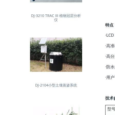
DJ-3210 TRAC Ⅲ 植物冠层分析
仪
特点
·LC
·高
·高
·防
·用
DJ-2104小型土壤蒸渗系统
技术
型