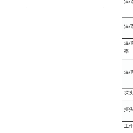
温/
温/
温/
率
温/
探
探
工