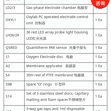
LD2/3
Gas-phase electrode chamber 电极室
1 Ea
Oxylab PC operated electrode control
OXYL1
1 Ea
unit 控制器
36 red LED array probe light housing
LH36/2R
1 Ea
LED红光光源
QSRED
Quantitherm PAR sensor 光量子探头
1 Ea
S1
Oxygen Electrode disc 电极
1 Ea
A2
Membrane applicator 装膜器
1 Ea
S4
30m reel of PTFE membrane 电极膜
1 Ea
S9B
Spare “O” rings O 型环
1 Ea
Set of 3 stainless steel discs, capillary
S14
1 Ea
matting and foam spacer不锈钢垫片
3-way gas taps and 1ml disposable