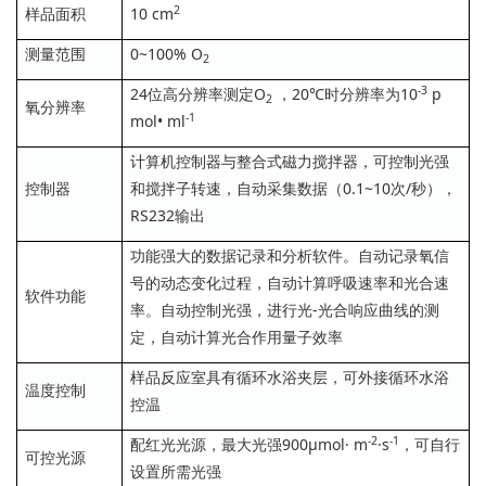
2
样品面积
10 cm
测量范围
0~100% O
2
-3
24位高分辨率测定O
，20℃时分辨率为10
p
2
氧分辨率
-1
mol• ml
计算机控制器与整合式磁力搅拌器，可控制光强
控制器
和搅拌子转速，自动采集数据（0.1~10次/秒），
RS232输出
功能强大的数据记录和分析软件。自动记录氧信
号的动态变化过程，自动计算呼吸速率和光合速
软件功能
率。自动控制光强，进行光-光合响应曲线的测
定，自动计算光合作用量子效率
样品反应室具有循环水浴夹层，可外接循环水浴
温度控制
控温
-2
-1
配红光光源，最大光强900μmol· m
·s
，可自行
可控光源
设置所需光强