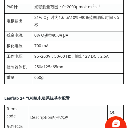
-2
-1
PAR计
光强测量范围：0~2000μmol· m
·s
21% O
时为1.6 μA10%~90%范围响应时间＜5
2
电极输出
秒
残余电流
0% O
时为0.04 μA
2
极化电压
700 mA
工作电压
95~260V，50/60 Hz，输出12V DC，2.5A
控制器体积
250×125×65mm
重量
650g
Leaflab 2+ 气相氧电极系统基本配置
Items
Qt.
code
Description配件名称
数量
配件代码