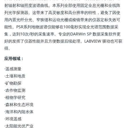
射辐射和辐照度波谱曲线。本系列全部使用固定全息光栅和全线阵
列光学探测器。这带来了高灵敏度和高分辨率的特性，避免了因使
用内置光纤分光、窄狭缝和运动光栅或棱镜带来的仪器定标失效可
能性。PSR系列地物波谱仪能够在100毫秒实现全光谱范围数据采
集，达到10次/秒的采集速率。专业的DARWin SP 数据采集软件更
好的发挥了仪器性能并且方便数据后续处理。LABVIEW 驱动也可获
得。
应用领域：
·遥感测量
·土壤和地质
·矿物勘探
·农作物监测
·植物学研究
·森林和生态环境
·海洋和内陆水体
·环境遥感
·太阳能光伏产业