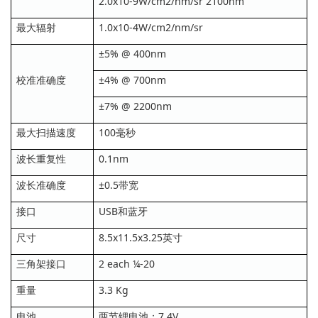
2.0x10-9W/cm2/nm/sr 2100nm
最大辐射
1.0x10-4W/cm2/nm/sr
±5% @ 400nm
校准准确度
±4% @ 700nm
±7% @ 2200nm
最大扫描速度
100毫秒
波长重复性
0.1nm
波长准确度
±0.5带宽
接口
USB和蓝牙
尺寸
8.5x11.5x3.25英寸
三角架接口
2 each ¼-20
重量
3.3 Kg
电池
两节锂电池；7.4V