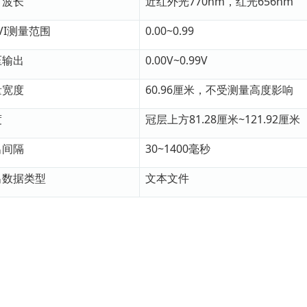
射波长
近红外光770nm，红光656nm
VI测量范围
0.00~0.99
压输出
0.00V~0.99V
量宽度
60.96厘米，不受测量高度影响
度
冠层上方81.28厘米~121.92厘米
出间隔
30~1400毫秒
出数据类型
文本文件