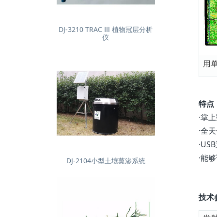
DJ-3210 TRAC Ⅲ 植物冠层分析
仪
用
特点
·掌
·全
·U
·能够
DJ-2104小型土壤蒸渗系统
技术