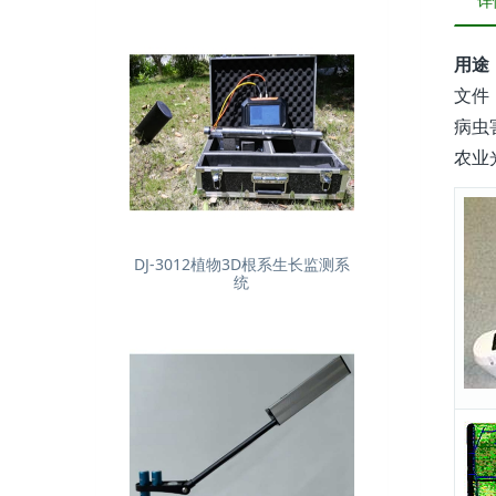
详
用途：
文件
病虫
农业
DJ-3012植物3D根系生长监测系
统