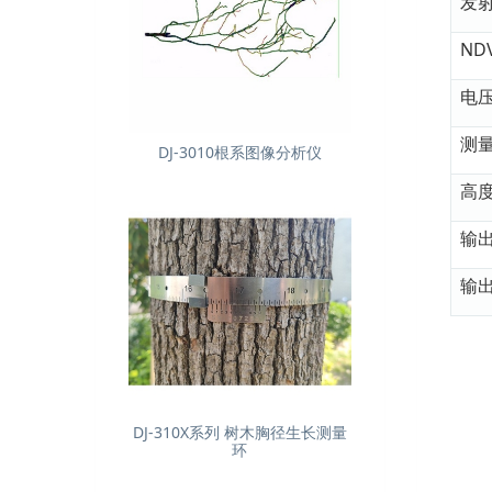
发
ND
电
测
DJ-3010根系图像分析仪
高
输
输
DJ-310X系列 树木胸径生长测量
环