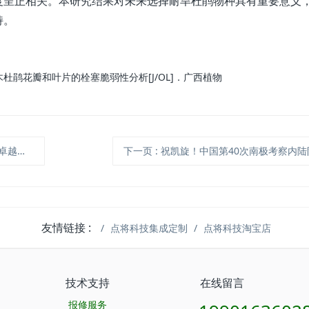
度呈正相关。本研究结果对未来选择耐旱杜鹃物种具有重要意义
持。
鹃花瓣和叶片的栓塞脆弱性分析[J/OL]．广西植物
徐先英
下一页
: 祝凯旋！中国第40次南极考察内
友情链接 :
点将科技集成定制
点将科技淘宝店
技术支持
在线留言
报修服务