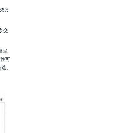
88%
杂交
度呈
弱性可
筛选、