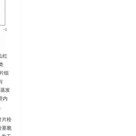
山红
类
片组
与
速蒸发
管内
，
叶片栓
栓塞脆