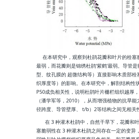
在本研究中，观察到杜鹃花瓣和叶片的栓塞脆
最弱，而花瓣则是锦绣杜鹃‘紫鹤’最弱。导管
型、纹孔膜的 超微结构等）直接影响木质部栓
织厚度等）的影响。在本研究中，解剖结构性状
P50成负相关性，说明杜鹃叶片栅栏组织越厚
（潘学军等，2010），从而增强植物的抗旱
径跨度、导管壁厚、 t/b）2等结构之间无
在 3 种灌木杜鹃中，自然干旱下，花瓣和叶
塞脆弱性在 3 种灌木杜鹃之间存在一定的变