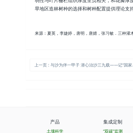
弱性与叶片栅栏组织厚度呈负相关，和花瓣厚
旱地区造林树种的选择和树种配置提供理论支
来源：夏英，李婕婷，唐明，唐婧，张习敏．三种灌木杜
上一页
: 与沙为伴一甲子 潜心治沙三九载——记“国家卓越工程师”称号获得者
产品
集成定制
土壤科学
“双碳”监测