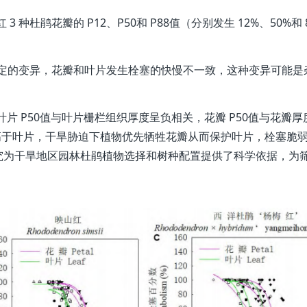
 种杜鹃花瓣的 P12、P50和 P88值（分别发生 12%、50%和 
一定的变异，花瓣和叶片发生栓塞的快慢不一致，这种变异可能是
片 P50值与叶片栅栏组织厚度呈负相关，花瓣 P50值与花瓣厚
高于叶片，干旱胁迫下植物优先牺牲花瓣从而保护叶片，栓塞脆
究为干旱地区园林杜鹃植物选择和树种配置提供了科学依据，为