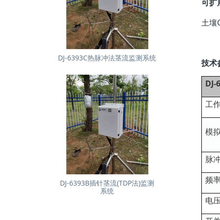
可扩
土壤
DJ-6393C热脉冲法茎流监测系统
技术
DJ
工
模
脉
频
DJ-6393B插针茎流(TDP法)监测
系统
电