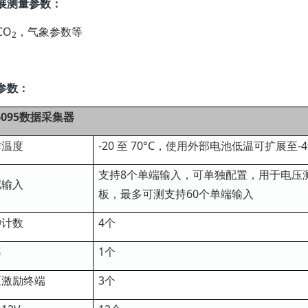
展测量参数：
CO
，气象参数等
2
参数：
-6095数据采集器
作温度
-20 至 70°C，使用外部电池低温可扩展至-4
支持8个单端输入，可单独配置，用于电压
拟输入
板，最多可测支持60个单端输入
冲计数
4个
率
1个
压激励终端
3个