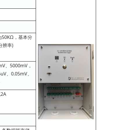
为50KΩ，基本分
分辨率)
V、5000mV，
V、0.05mV、
)
2A