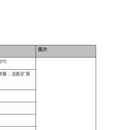
图片
0℃
测量；选配扩展