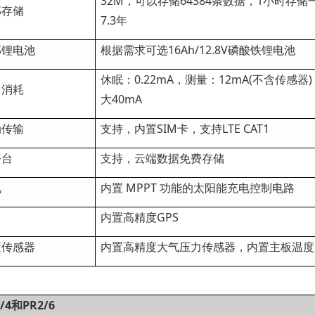
32M，可以存储64384条数据，1小时存
部存储
7.3年
部锂电池
根据需求可选16Ah/12.8V磷酸铁锂电池
休眠：0.22mA，测量：12mA(不含传感
力消耗
大40mA
动传输
支持，内置SIM卡，支持LTE CAT1
平台
支持，云端数据免费存储
电
内置 MPPT 功能的太阳能充电控制电路
S
内置高精度GPS
置传感器
内置高精度大气压力传感器，内置主板温度
/4和PR2/6