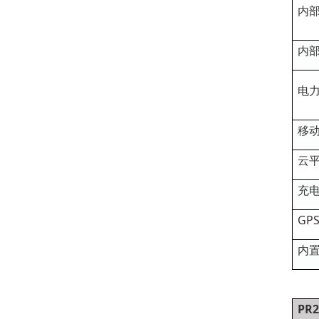
内
内
电
移
云
充
GP
内
PR2