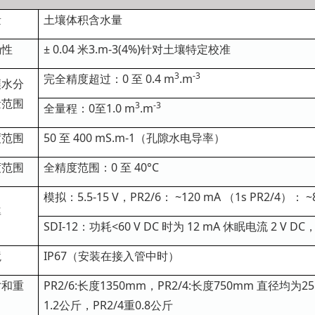
量
土壤体积含水量
确性
± 0.04 米3.m-3(4%)针对土壤特定校准
3
-3
完全精度超过：0 至 0.4 m
.m
壤水分
量范围
3
-3
全量程：0至1.0 m
.m
度范围
50 至 400 mS.m-1（孔隙水电导率）
度范围
全精度范围：0 至 40°C
模拟：5.5-15 V，PR2/6： ~120 mA （1s PR2/4）： ~
率
SDI-12：功耗<60 V DC 时为 12 mA 休眠电流 2 V DC
境
IP67（安装在接入管中时）
寸和重
PR2/6:长度1350mm，PR2/4:长度750mm 直径均为25
1.2公斤，PR2/4重0.8公斤