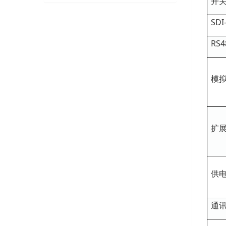
开关
SDI
RS4
模
扩
供
通