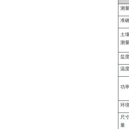
测
准
土
测
盐
温
功
环
尺
量