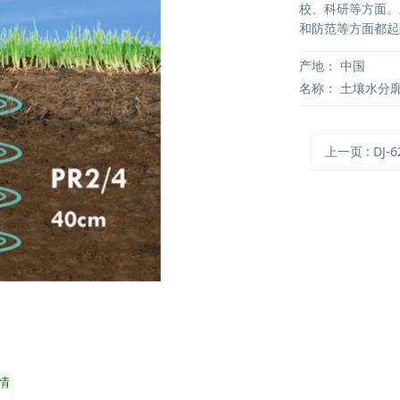
校、科研等方面。
和防范等方面都起
产地：
中国
名称：
土壤水分
上一页
: DJ-6292
情