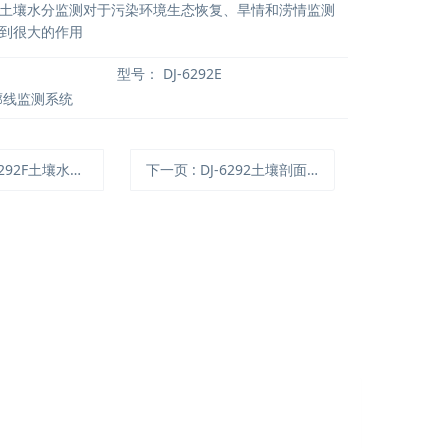
土壤水分监测对于污染环境生态恢复、旱情和涝情监测
到很大的作用
型号：
DJ-6292E
廓线监测系统
F土壤水分、温度、电导率廓线监测系统
下一页
: DJ-6292土壤剖面呼吸梯度观测系统