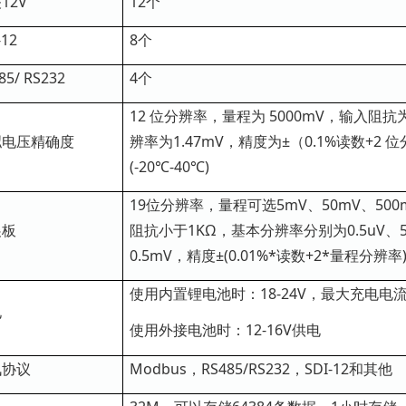
12V
12个
-12
8个
85/ RS232
4个
12 位分辨率，量程为 5000mV，输入阻抗
拟电压精确度
辨率为1.47mV，精度为±（0.1%读数+2 位
(-20℃-40℃)
19位分辨率，量程可选5mV、50mV、500m
展板
阻抗小于1KΩ，基本分辨率分别为0.5uV、5u
0.5mV，精度±(0.01%*读数+2*量程分辨率
使用内置锂电池时：18-24V，最大充电电流
电
使用外接电池时：12-16V供电
讯协议
Modbus，RS485/RS232，SDI-12和其他