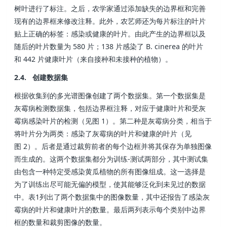
树叶进行了标注。之后，农学家通过添加缺失的边界框和完善
现有的边界框来修改注释。此外，农艺师还为每片标注的叶片
贴上正确的标签：感染或健康的叶片。由此产生的边界框以及
随后的叶片数量为 580 片；138 片感染了 B. cinerea 的叶片
和 442 片健康叶片（来自接种和未接种的植物）。
2.4. 创建数据集
根据收集到的多光谱图像创建了两个数据集。第一个数据集是
灰霉病检测数据集，包括边界框注释，对应于健康叶片和受灰
霉病感染叶片的检测（见图 1）。第二种是灰霉病分类，相当于
将叶片分为两类：感染了灰霉病的叶片和健康的叶片（见
图 2）。后者是通过裁剪前者的每个边框并将其保存为单独图像
而生成的。这两个数据集都分为训练-测试两部分，其中测试集
由包含一种特定受感染黄瓜植物的所有图像组成。这一选择是
为了训练出尽可能无偏的模型，使其能够泛化到未见过的数据
中。表1列出了两个数据集中的图像数量，其中还报告了感染灰
霉病的叶片和健康叶片的数量。最后两列表示每个类别中边界
框的数量和裁剪图像的数量。