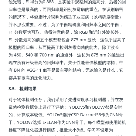
他光谱，F1得分为0.888，是实验中观察到的最高分。后者的回
归率也是最高的，而回归率是识别灰霉病的重点。在识别病害
的情况下，将健康叶片误判为感染了灰霉病（以精确度衡量）
并不那么重要。不过，为了平衡精确度和回归率之间的平衡，
F1 分数更为可取。值得注意的是，除 RGB 和近红外波长外，
F1-分数最高的前五个模型都包含 875 nm 波长，这似乎提高了
模型的回归率，从而提高了检测灰霉病菌的能力。除了波长
为 460、540 和 700 nm 的通道外，波长为 875 nm 的通道出
现在所有评级最高的回归率中。关于性能最佳模型的结构，带
有 BN 的 VGG-11 似乎是最主要的结构，无论输入是什么，它
都具有很高的泛化能力。
3.5. 检测结果
对于物体检测任务，我们采用了先进深度学习检测器，并在灰
霉菌检测数据集上进行了评估： YOLOv5和YOLOv7都是实时
的，计算成本较低。YOLOv5选择CSP-Darknet53作为CNN骨
干，YOLOv7选择 E-ELAN作为CNN骨干。每个模型都使用随机
梯度下降优化器进行训练，批量大小为8。学习率设定为