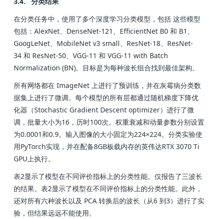
3.4. 分类结果
在分类任务中，使用了多个深度学习分类模型，包括 这些模型
包括：AlexNet、DenseNet-121、EfficientNet B0 和 B1、
GoogLeNet、MobileNet v3 small、ResNet-18、ResNet-
34 和 ResNet-50、VGG-11 和 VGG-11 with Batch
Normalization (BN)。目标是为每种波长组合找到最佳架构。
所有网络都在 ImageNet 上进行了预训练，并在灰霉病分类数
据集上进行了微调。每个模型的所有层都通过随机梯度下降优
化器（Stochastic Gradient Descent optimizer）进行了微
调，批量大小为16，历时100次。权重衰减和动量参数分别设置
为0.0001和0.9。输入图像的大小固定为224×224。分类实验使
用PyTorch实现，并在配备8GB板载内存的英伟达RTX 3070 Ti
GPU上执行。
表2显示了模型在不同评价指标上的分类性能。仅报告了三波长
的结果。表2显示了模型在不同评价指标上的分类性能。此外，
还对所有六种波长以及 PCA 转换后的波长（从6 到3）进行了实
验，但结果远远不能使用。