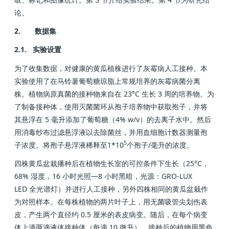
论。
2. 数据集
2.1. 实验设置
为了收集数据，对健康的黄瓜植株进行了灰霉病人工接种。本
实验使用了在马铃薯葡萄糖琼脂上常规培养的灰霉病菌分离
株。植物病原真菌的接种物来自在 23°C 生长 3 周的培养物。为
了制备接种体，使用灭菌菌环从孢子培养物中获取孢子，并将
其悬浮在 5 毫升添加了葡萄糖（4% w/v）的去离子水中。然后
用消毒纱布过滤悬浮液以去除菌丝，并用血细胞计数器测量孢
5
子浓度。将孢子悬浮液稀释至1*10
个孢子/毫升的浓度。
四株黄瓜盆栽播种后在植物生长室的可控条件下生长（25°C，
68% 湿度，16 小时光照—8 小时黑暗，光源：GRO-LUX
LED 全光谱灯）并进行人工接种，另外四株相同的黄瓜盆栽作
为对照样本。在每株植物的两片叶子上，用无菌吸管尖划伤表
皮，产生两个直径约 0.5 厘米的表皮病变。随后，在每个病变
体上滴两滴液体接种体（每滴 10 微升）。接种后的植物用黑色