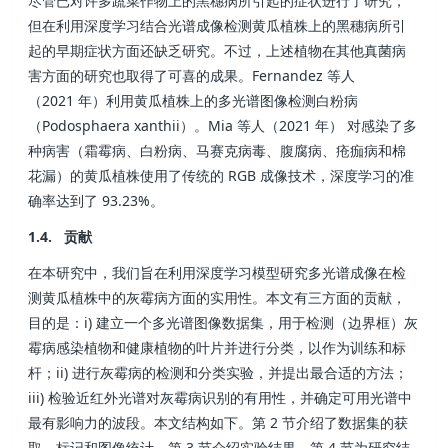
尽管已对许多蔬菜作物上的黑穗病所引起的症状进行了研究，
但在利用深度学习结合光谱成像检测黄瓜植株上的黑穗病所引
起的早期症状方面还缺乏研究。不过，上述植物在其他真菌病
害方面的研究也取得了可喜的成果。Fernandez 等人
（2021 年）利用黄瓜植株上的多光谱图像检测白粉病
（Podosphaera xanthii）。Mia 等人（2021 年） 对感染了多
种病害（霜霉病、白粉病、马赛克病毒、腹腐病、疮痂病和棉
花漏）的黄瓜植株使用了传统的 RGB 成像技术，深度学习的准
确率达到了 93.23%。
1.4. 贡献
在本研究中，我们旨在利用深度学习模型研究多光谱成像在检
测黄瓜植株中的灰霉病方面的实用性。本文有三方面的贡献，
目的是：i) 建立一个多光谱图像数据集，用于检测（边界框）灰
霉病感染植物和健康植物的叶片并进行分类，以作为训练和标
杆；ii) 进行灰霉病的检测和分类实验，并提出最合适的方法；
iii) 检验近红外光谱对灰霉病识别的有用性，并确定可用光谱中
最有影响力的波段。本文结构如下。第 2 节介绍了数据集的获
取、标记和图像统计。第 3 节介绍实验结果。第 4 节为研究结