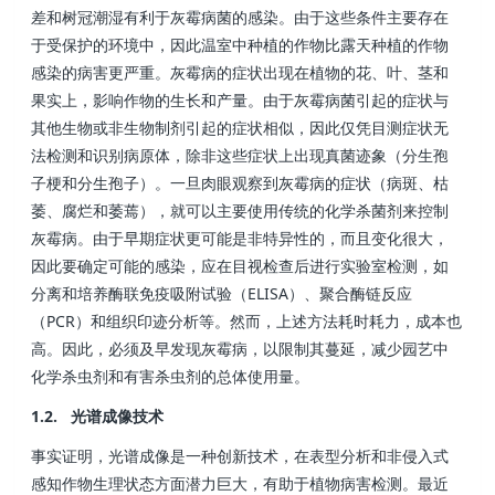
差和树冠潮湿有利于灰霉病菌的感染。由于这些条件主要存在
于受保护的环境中，因此温室中种植的作物比露天种植的作物
感染的病害更严重。灰霉病的症状出现在植物的花、叶、茎和
果实上，影响作物的生长和产量。由于灰霉病菌引起的症状与
其他生物或非生物制剂引起的症状相似，因此仅凭目测症状无
法检测和识别病原体，除非这些症状上出现真菌迹象（分生孢
子梗和分生孢子）。一旦肉眼观察到灰霉病的症状（病斑、枯
萎、腐烂和萎蔫），就可以主要使用传统的化学杀菌剂来控制
灰霉病。由于早期症状更可能是非特异性的，而且变化很大，
因此要确定可能的感染，应在目视检查后进行实验室检测，如
分离和培养酶联免疫吸附试验（ELISA）、聚合酶链反应
（PCR）和组织印迹分析等。然而，上述方法耗时耗力，成本也
高。因此，必须及早发现灰霉病，以限制其蔓延，减少园艺中
化学杀虫剂和有害杀虫剂的总体使用量。
1.2. 光谱成像技术
事实证明，光谱成像是一种创新技术，在表型分析和非侵入式
感知作物生理状态方面潜力巨大，有助于植物病害检测。最近