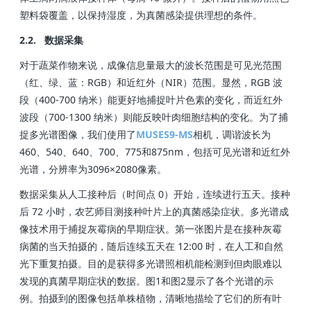
塑料袋覆盖，以保持湿度，为真菌感染提供理想的条件。
2.2. 数据采集
对于蔬菜作物来说，成像信息量最大的波长范围是可见光范围
（红、绿、蓝：RGB）和近红外（NIR）范围。显然，RGB 波
段（400-700 纳米）能更好地捕捉叶片色素的变化，而近红外
波段（700-1300 纳米）则能反映叶肉细胞结构的变化。为了捕
捉多光谱图像，我们使用了
MUSES9-MS
相机，调谐波长为
460、540、640、700、775和875nm，包括可见光谱和近红外
光谱，分辨率为3096×2080像素。
数据采集从人工接种后（时间点 0）开始，连续进行五天。接种
后 72 小时，农艺师目测接种叶片上的真菌感染症状。多光谱成
像技术用于捕捉灰霉病的早期症状。第一张图片是在接种灰霉
病菌的当天拍摄的，随后连续五天在 12:00 时，在人工和自然
光下重复拍摄。目的是获得多光谱照相机能检测到但肉眼难以
发现的真菌早期症状的数据。图1和图2显示了各个光谱的示
例。拍摄到的图像包括单株植物，清晰地描绘了它们的所有叶