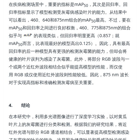
在疾病检测场景中，重要的指标是mAP
，其次是回归率。回
50
归率指标显示了模型检测受灰霉病感染叶片的能力。从结果中
可以看出，460、640和875nm组合的mAP
最高。不过，要在
50
mAP
和回归率之间进行良好权衡，460、775和875nm的组合
50
似乎与
的表现类似，但回归率明显更高（0.857；就
mAP
而言，比表现最好的模型高出0.125）。因此，具有最高
50
回归率的后一种模型具有更强的检测灰霉菌的能力，但却会将
健康的叶片误判为感染了灰霉菌。此外，将部分 RGB 波段与一
个或两个近红外波段相结合似乎能提高模型的性能，而仅使
用 RGB 或仅使用近红外波段则性能较低。因此，875 nm 波长
对于实现高指标和准确检测灰霉病至关重要。
4. 结论
在本研究中，利用多光谱图像进行了深度学习实验，以对黄瓜
叶片上的灰霉菌进行分类和检测。根据我们的研究结果，将近
红外光谱与部分 RGB 通道相结合，可以显著提高模型检测感染
了灰霉病的叶片的能力，这是因为健康叶片和受感染叶片的反