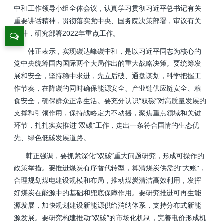
中和工作领导小组全体会议，认真学习贯彻习近平总书记有关
重要讲话精神，贯彻落实党中央、国务院决策部署，审议有关
文件，研究部署2022年重点工作。
韩正表示，实现碳达峰碳中和，是以习近平同志为核心的
党中央统筹国内国际两个大局作出的重大战略决策。要统筹发
展和安全，坚持稳中求进，先立后破、通盘谋划，科学把握工
作节奏，在降碳的同时确保能源安全、产业链供应链安全、粮
食安全，确保群众正常生活。要充分认识“双碳”对高质量发展的
支撑和引领作用，保持战略定力不动摇，聚焦重点领域和关键
环节，扎扎实实推进“双碳”工作，走出一条符合国情的生态优
先、绿色低碳发展道路。
韩正强调，要抓紧深化“双碳”重大问题研究，形成可操作的
政策举措。要推进煤炭有序替代转型，算清煤炭供需的“大账”，
合理规划煤电建设规模和布局，推动煤炭清洁高效利用，发挥
好煤炭在能源中的基础和兜底保障作用。要研究推进可再生能
源发展，加快规划建设新能源供给消纳体系，支持分布式新能
源发展。要研究构建推动“双碳”的市场化机制，完善电价形成机