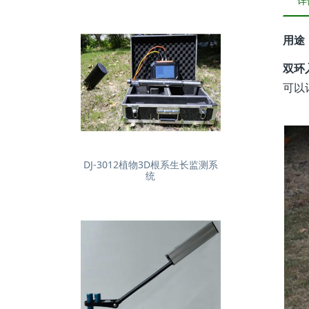
详
用途
双环
可以
DJ-3012植物3D根系生长监测系
统