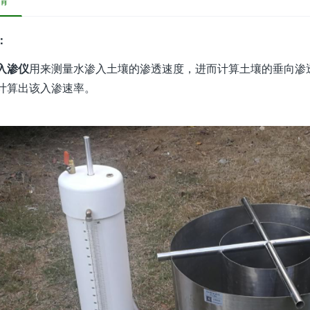
情
：
入渗仪
用来测量水渗入土壤的渗透速度，进而计算土壤的垂向渗
计算出该入渗速率。