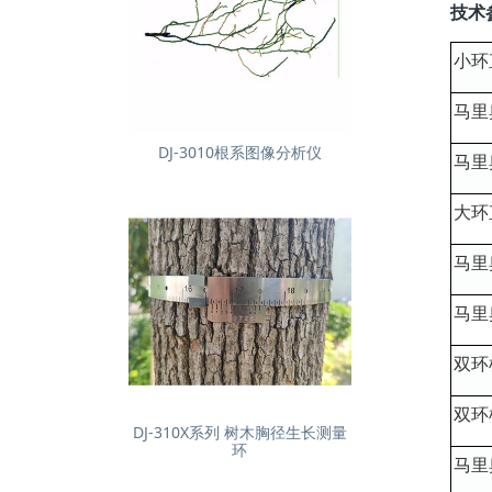
技术
小环
马里
DJ-3010根系图像分析仪
马里
大环
马里
马里
双环
双环
DJ-310X系列 树木胸径生长测量
环
马里