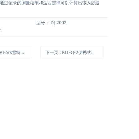
通过记录的测量结果和达西定律可以计算出该入渗速
型号：
DJ-2002
仪
 Fork雪特性分析仪
下一页
: KLL-Q-2便携式水位、水质测量仪