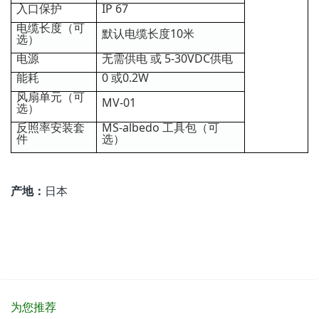
入口保护
IP 67
电缆长度（可
默认电缆长度10米
选）
电源
无需供电 或 5-30VDC供电
能耗
0 或0.2W
风扇单元（可
MV-01
选）
反照率安装套
MS-albedo 工具包（可
件
选）
产地：
日本
为您推荐