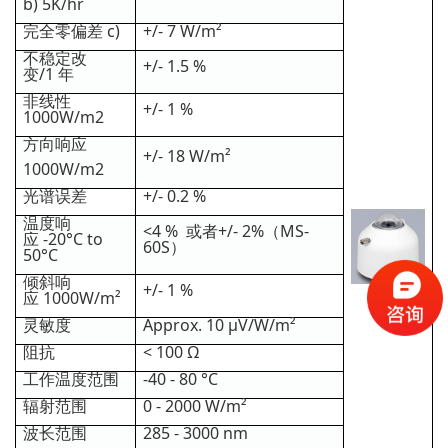
b) 5K/hr
完全零偏差 c)
+/- 7 W/m²
不稳定改
+/- 1.5 %
变/1 年
非线性
+/- 1 %
1000W/m2
方向响应
+/- 18 W/m²
1000W/m2
光谱误差
+/- 0.2 %
温度响
<4 % 或者+/- 2%（MS-
应 -20°C to
60S）
50°C
倾斜响
+/- 1 %
应 1000W/m²
灵敏度
Approx. 10 µV/W/m²
阻抗
< 100 Ω
工作温度范围
-40 - 80 °C
辐射范围
0 - 2000 W/m²
波长范围
285 - 3000 nm