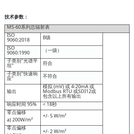
技术参数：
MS-60系列总辐射表
ISO
B级
9060:2018
ISO
（一级）
9060:1990
子类别"光谱平
符合
坦"
子类别"快速响
不符合
应"
模拟 (mV) 或 4-20mA 或
输出
Modbus RTU 或SDI12或
包含以上所有输出
响应时间 95%
< 18秒
零点偏移
+/- 5 W/m²
a) 200W/m²
零点偏移
+/- 2 W/m²