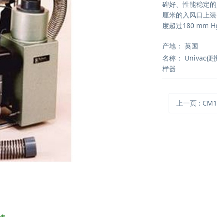
碑好、性能稳定的J
厘米的入风口上装有柔
度超过180 mm
产地：
英国
名称：
Univac
样器
上一页
: CM1