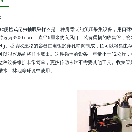
情
：
ivac便携式昆虫抽吸采样器是一种肩背式的负压采集设备，用口碑很
速为3500 rpm，直径6厘米的入风口上装有柔韧的收集管，管内风速为
 Hg。盛装收集物的容器由电镀的穿孔筛网制成，也可以将昆虫
可以很容易的将样本取出。这种强悍的设备，重量小于12公斤
这种设备维护非常简单，更换传动带时不需要其他工具。收集管是
灌木、林地等环境中使用。