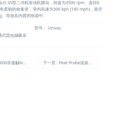
LO 35型二冲程发动机驱动，转速为3500 rpm，直径6
韧的收集管，管内风速为300 kph (185 mph)，真空
 Hg。存放在内置的纸袋中。
型号：
Univac
便携式昆虫抽吸采
000非接触NDVI测量仪
下一页
: Peat Probe泥炭探测仪