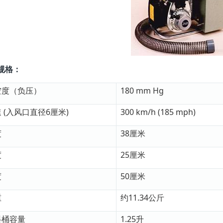
规格：
空度（负压）
180 mm Hg
 (入风口直径6厘米)
300 km/h (185 mph)
度
38厘米
度
25厘米
度
50厘米
重
约11.34公斤
料桶容量
1.25升