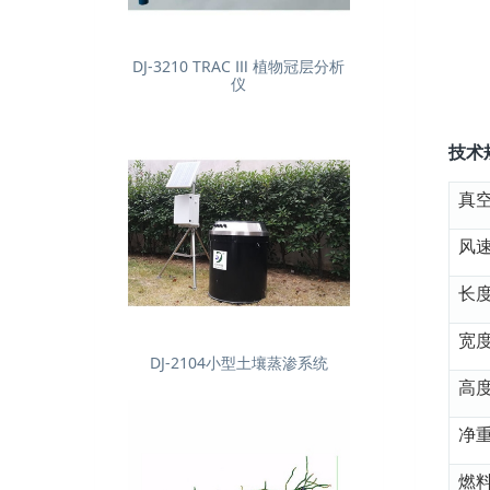
DJ-3210 TRAC Ⅲ 植物冠层分析
仪
技术
真
风速
长
宽
DJ-2104小型土壤蒸渗系统
高
净
燃