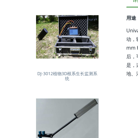
详
用途
Un
动，转
mm
后，
是，
地、
DJ-3012植物3D根系生长监测系
统