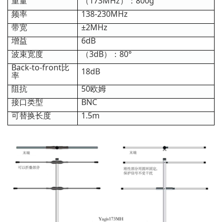
重量
（173MHz）：800g
频率
138-230MHz
带宽
±2MHz
增益
6dB
波束宽度
（3dB）：80°
Back-to-front比
18dB
率
阻抗
50欧姆
接口类型
BNC
可替换长度
1.5m