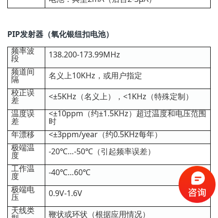
PIP发射器（氧化银纽扣电池）
频率波
138.200-173.99MHz
段
频道间
名义上10KHz，或用户指定
隔
校正误
<±5KHz（名义上），<1KHz（特殊定制）
差
温度误
<±10ppm（约±1.5KHz）超过温度和电压范围
差
时
年漂移
<±3ppm/year（约0.5KHz每年）
极端温
-20℃…-50℃（引起频率误差）
度
工作温
-40℃…60℃
度
极端电
0.9V-1.6V
压
天线类
鞭状或环状（根据应用情况）
型