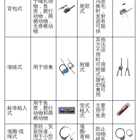
于哺乳动
鸟类
物，鱼
尾部
换毛
背包式
类，爬行
式
时，
动物，两
发射
栖动物，
器有
无脊椎动
可能
物
掉
其他
方法
不适
用
时，
附腿
可用
项链式
用于猎禽
式
附腿
式，
腿长
的猛
禽可
用
用于鱼
管式
主要
标准植入
类，爬行
植入
用于
式
动物和两
式
鱼类
栖动物
质轻，安
项
防止
项圈-缆
装快速，
圈-
动物
绳式
用于小型
黄铜
破坏