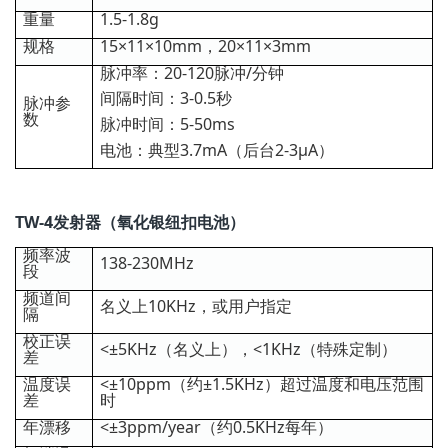
重量
1.5-1.8g
规格
15×11×10mm，20×11×3mm
脉冲率：20-120脉冲/分钟
间隔时间：3-0.5秒
脉冲参
数
脉冲时间：5-50ms
电池：典型3.7mA（后台2-3μA）
TW-4发射器（氧化银纽扣电池）
频率波
138-230MHz
段
频道间
名义上10KHz，或用户指定
隔
校正误
<±5KHz（名义上），<1KHz（特殊定制）
差
温度误
<±10ppm（约±1.5KHz）超过温度和电压范围
差
时
年漂移
<±3ppm/year（约0.5KHz每年）