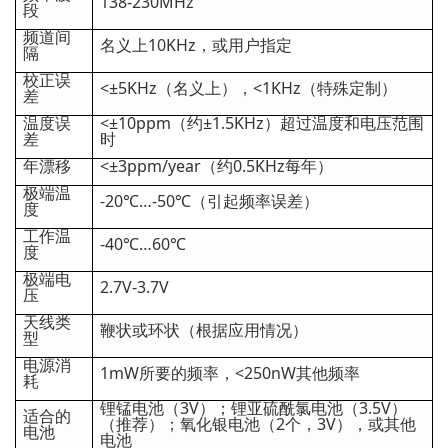
138-230MHz
段
频道间
名义上10KHz，或用户指定
隔
校正误
<±5KHz（名义上），<1KHz（特殊定制）
差
温度误
<±10ppm（约±1.5KHz）超过温度和电压范围
差
时
年漂移
<±3ppm/year（约0.5KHz每年）
极端温
-20℃…-50℃（引起频率误差）
度
工作温
-40℃…60℃
度
极端电
2.7V-3.7V
压
天线类
鞭状或环状（根据应用情况）
型
电源消
1mW所要的频率，<250nW其他频率
耗
锂锰电池（3V）；锂亚硫酰氯电池（3.5V）
适合的
（推荐）；氧化银电池（2个，3V），或其他
电池
电池