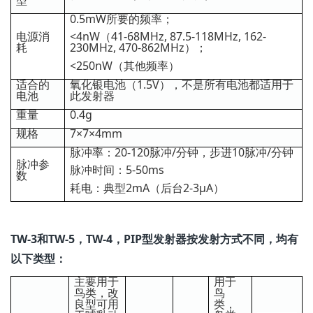
0.5mW所要的频率；
电源消
<4nW（41-68MHz, 87.5-118MHz, 162-
耗
230MHz, 470-862MHz）；
<250nW（其他频率）
适合的
氧化银电池（1.5V），不是所有电池都适用于
电池
此发射器
重量
0.4g
规格
7×7×4mm
脉冲率：20-120脉冲/分钟，步进10脉冲/分钟
脉冲参
脉冲时间：5-50ms
数
耗电：典型2mA（后台2-3μA）
TW-3和TW-5，TW-4，PIP型发射器按发射方式不同，均有
以下类型：
主要用于
用于
鸟类，改
鸟
良型可用
类，