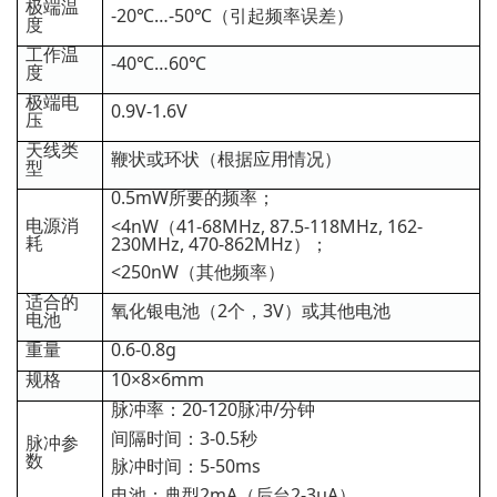
极端温
-20℃…-50℃（引起频率误差）
度
工作温
-40℃…60℃
度
极端电
0.9V-1.6V
压
天线类
鞭状或环状（根据应用情况）
型
0.5mW所要的频率；
电源消
<4nW（41-68MHz, 87.5-118MHz, 162-
耗
230MHz, 470-862MHz）；
<250nW（其他频率）
适合的
氧化银电池（2个，3V）或其他电池
电池
重量
0.6-0.8g
规格
10×8×6mm
脉冲率：20-120脉冲/分钟
间隔时间：3-0.5秒
脉冲参
数
脉冲时间：5-50ms
电池：典型2mA（后台2-3μA）