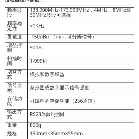
频率波
138.000MHz-173.999MHz，4MHz，8MHz或
段
30MHz波段可选择
频率稳
<1KHz
定性
灵敏度
-150dBm（min, 可分辨信号）
增益控
90dB
制
扫描时
1-999秒
间
增益方
模拟和数字增益
式
信号显
条形图或数字显示信号强度
示
存储功
可编程的存储功能（256通道）
能
输出方
RS232输出控制
式
重量
800g
规格
150mm×85mm×55mm