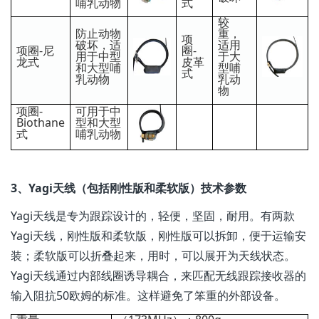
哺乳动物
式
较
防止动物
重，
项
破坏，适
适用
项圈-尼
圈-
用于中型
于大
龙式
皮革
和大型哺
型哺
式
乳动物
乳动
物
项圈-
可用于中
Biothane
型和大型
式
哺乳动物
3、Yagi天线（包括刚性版和柔软版）技术参数
Yagi天线是专为跟踪设计的，轻便，坚固，耐用。有两款
Yagi天线，刚性版和柔软版，刚性版可以拆卸，便于运输安
装；柔软版可以折叠起来，用时，可以展开为天线状态。
Yagi天线通过内部线圈诱导耦合，来匹配无线跟踪接收器的
输入阻抗50欧姆的标准。这样避免了笨重的外部设备。