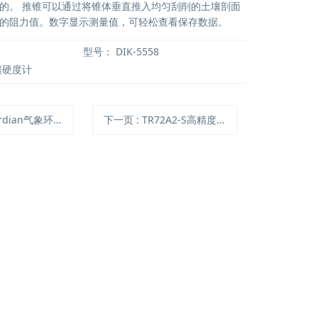
的。 推锥可以通过将锥体垂直推入均匀刮削的土壤剖面
的阻力值。数字显示测量值，可轻松查看保存数据。
型号：
DIK-5558
壤硬度计
dian气象环境多参数监测仪
下一页
: TR72A2-S高精度无线局域网温湿度记录仪