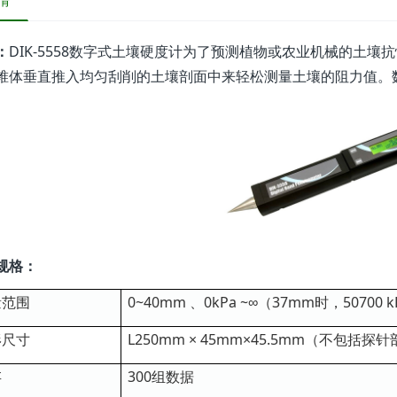
情
：
DIK-5558数字式土壤硬度计为了预测植物或农业机械的土壤
锥体垂直推入均匀刮削的土壤剖面中来轻松测量土壤的阻力值。
规格：
量范围
0~40mm 、0kPa ~∞（37mm时，50700 k
形尺寸
L250mm × 45mm×45.5mm（不包括探
存
300组数据