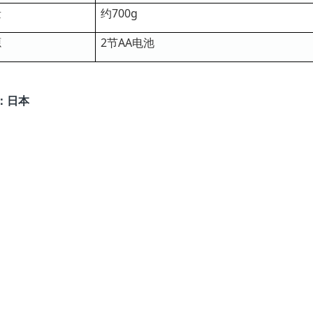
量
约700g
源
2节AA电池
：日本