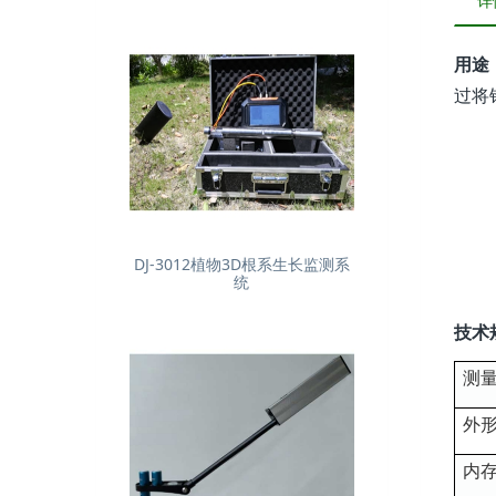
详
用途
过将
DJ-3012植物3D根系生长监测系
统
技术
测
外
内