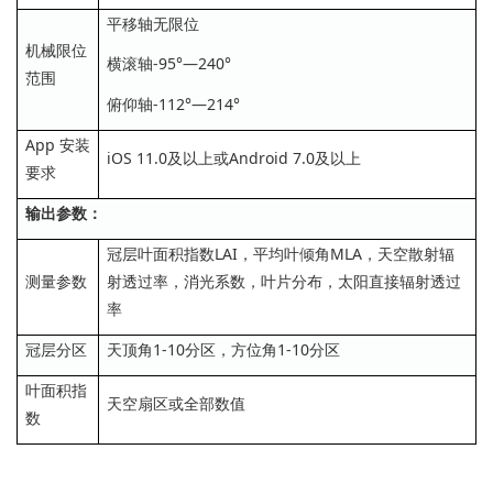
平移轴无限位
机械限位
横滚轴-95°—240°
范围
俯仰轴-112°—214°
App 安装
iOS 11.0及以上或Android 7.0及以上
要求
输出参数：
冠层叶面积指数LAI，平均叶倾角MLA，天空散射辐
测量参数
射透过率，消光系数，叶片分布，太阳直接辐射透过
率
冠层分区
天顶角1-10分区，方位角1-10分区
叶面积指
天空扇区或全部数值
数