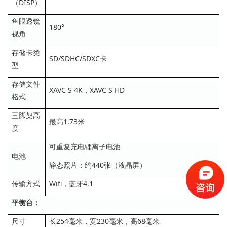
（DISP）
鱼眼透镜
180°
视角
存储卡类
SD/SDHC/SDXC卡
型
存储文件
XAVC S 4K，XAVC S HD
格式
三脚架高
最高1.73米
度
可重复充电锂离子电池
电池
静态照片：约440张（液晶屏）
传输方式
Wifi，蓝牙4.1
平衡台：
尺寸
长254毫米，宽230毫米，高68毫米