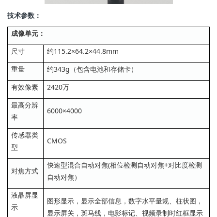
技术参数：
成像单元：
尺寸
约115.2×64.2×44.8mm
重量
约343g（包含电池和存储卡）
有效像素
2420万
最高分辨
6000×4000
率
传感器类
CMOS
型
快速型混合自动对焦(相位检测自动对焦+对比度检测
对焦方式
自动对焦）
液晶屏显
图形显示，显示全部信息，数字水平量规、柱状图，
示
显示屏关，斑马线，电影标记、视频录制时红框显示