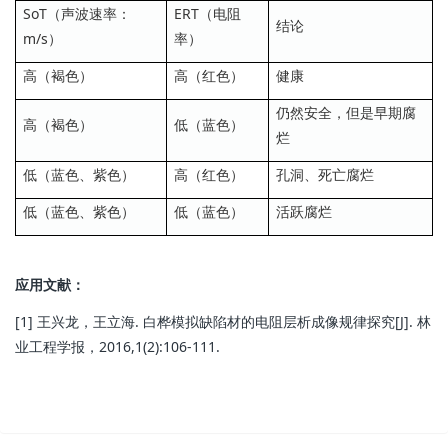
SoT（声波速率：
ERT（电阻
结论
m/s）
率）
高（褐色）
高（红色）
健康
仍然安全，但是早期腐
高（褐色）
低（蓝色）
烂
低（蓝色、紫色）
高（红色）
孔洞、死亡腐烂
低（蓝色、紫色）
低（蓝色）
活跃腐烂
应用文献：
[1] 王兴龙，王立海. 白桦模拟缺陷材的电阻层析成像规律探究[J]. 林
业工程学报，2016,1(2):106-111.