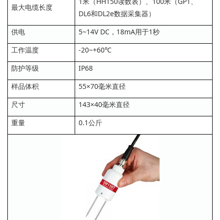
1米（HH150读数表）、100米（GP1、
最大电缆长度
DL6和DL2e数据采集器）
供电
5~14V DC，18mA用于1秒
工作温度
-20~+60℃
防护等级
IP68
样品体积
55×70毫米直径
尺寸
143×40毫米直径
重量
0.1公斤