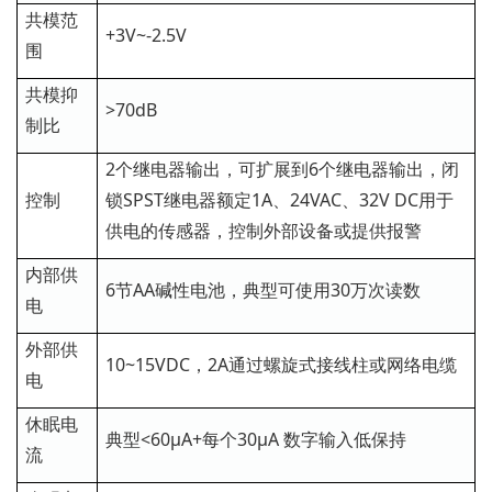
共模范
+3V~-2.5V
围
共模抑
>70dB
制比
2个继电器输出，可扩展到6个继电器输出，闭
控制
锁SPST继电器额定1A、24VAC、32V DC用于
供电的传感器，控制外部设备或提供报警
内部供
6节AA碱性电池，典型可使用30万次读数
电
外部供
10~15VDC，2A通过螺旋式接线柱或网络电缆
电
休眠电
典型<60μA+每个30μA 数字输入低保持
流