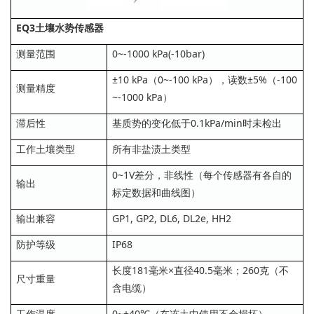
EQ3土壤水势传感器
测量范围
0~-1000 kPa(‐10bar)
±10 kPa（0~-100 kPa），读数±5%（-100
测量精度
~-1000 kPa）
滞后性
基质势的变化低于0.1kPa/min时未检出
工作土壤类型
所有非盐渍土类型
0~1V差分，非线性（每个传感器有各自的
输出
标定数据和曲线图）
输出兼容
GP1, GP2, DL6, DL2e, HH2
防护等级
IP68
长度181毫米×直径40.5毫米；260克（不
尺寸重量
含电缆）
工作温度
0~+40℃（在冻土中使用不会损坏）