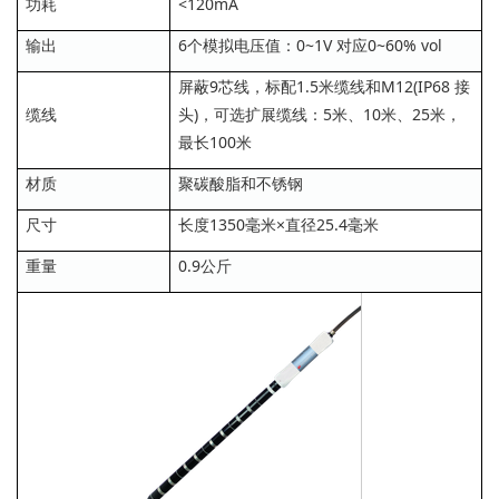
功耗
<120mA
输出
6个模拟电压值：0~1V 对应0~60% vol
屏蔽9芯线，标配1.5米缆线和M12(IP68 接
缆线
头)，可选扩展缆线：5米、10米、25米，
最长100米
材质
聚碳酸脂和不锈钢
尺寸
长度1350毫米×直径25.4毫米
重量
0.9公斤