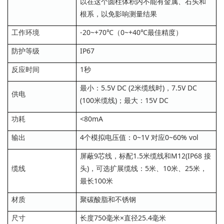
以在这个圆柱体积内不能有金属、石头和
根系，以免影响测量结果
工作环境
-20~+70℃（0~+40℃最佳精度）
防护等级
IP67
反应时间
1秒
最小：5.5V DC (2米缆线时)，7.5V DC
供电
(100米缆线)；最大：15V DC
功耗
<80mA
输出
4个模拟电压值：0~1V 对应0~60% vol
屏蔽9芯线，标配1.5米缆线和M12(IP68 接
缆线
头)，可选扩展缆线：5米、10米、25米，
最长100米
材质
聚碳酸脂和不锈钢
尺寸
长度750毫米×直径25.4毫米