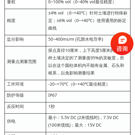
量程
0~100% vol（0~40% vol最佳精度）
±4% vol （0~+40℃）针对土壤进行特殊标
精度
定；±6% vol（0~+40℃）使用通用的标定
曲线
盐分影响
50~400ms/m (孔隙水电导率)
探点直径10厘米，上下高度5厘米的圆柱体
样土壤决定的了测量值95%的灵敏度，所
测量点测量范围
以在这个圆柱体积内不能有金属、石头和
根系，以免影响测量结果
工作环境
-20~+70℃（0~+40℃最佳精度）
防护等级
IP67
反应时间
1秒
最小：5.5V DC (2米缆线时)，7.5V DC
供电
(100米缆线)；最大：15V DC