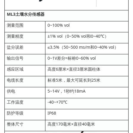
ML3土壤水分传感器
测量范围
0~100% vol
测量精度
±1% vol（0~50% vol和0~40℃）
盐分误差
≤3.5%（50~500 ms/m和0~40% vol）
输出信号
0~1V差分≈标称0~60% vol
感应区域
高度6厘米×直径3厘米圆柱体
电缆长度
标准5米，最大可延长到25米
供电
5~14V，1秒约18mA
工作温度
-40~+70℃
防护等级
IP68
整体尺寸
高度170毫米×直径40毫米