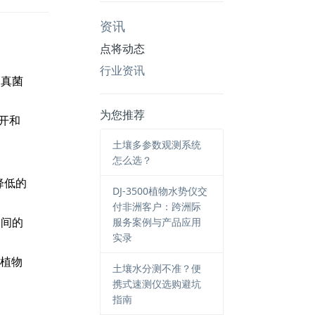
资讯
用
点将动态
行业资讯
和真菌
为您推荐
开和
土壤多参数观测系统
怎么选？
降低的
DJ-3500植物水势仪交
付非洲客户：跨洲际
服务案例与产品应用
之间的
实录
植物
土壤水分测不准？便
携式速测仪选购避坑
指南