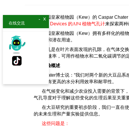
邱园皇家植物园（
Kew
）的
Caspar Chate
x
-
在线交流
Delta-T Devices
的
AP4 植物气孔计
来探索两种
邱园皇家植物园（
Kew
）拥有多样化的植
的信息和潜在用途。
气孔是在叶片表面发现的孔隙，在气体交
关闭的速率，可用作植物水和二氧化碳调节的
实验概述
Chater
博士说：
“
我们对两个新的大豆品系
植物具有更高的水分利用效率和耐旱性。
在气候变化和减少农业投入需要的背景下
气孔导度对于理解这些变化的生理后果至关重
在大豆研究的重要初步阶段，我们一直在
的未来生理和产量实验提供信息。
这些问题是：