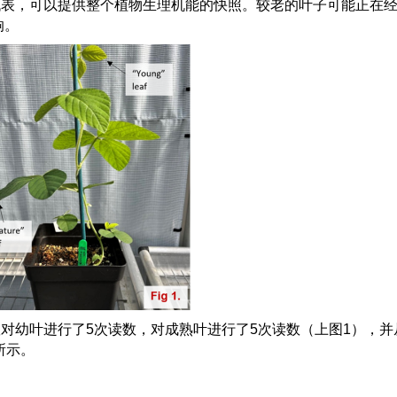
代表，可以提供整个植物生理机能的快照。较老的叶子可能正在
响。
队对幼叶进行了
5
次读数，对成熟叶进行了
5
次读数（上图
1
），并
所示。