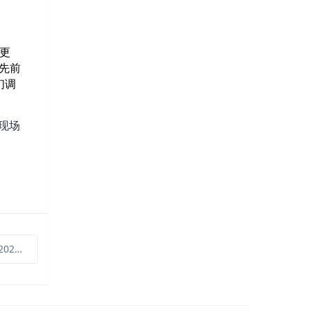
更
先前
们调
现场
年）