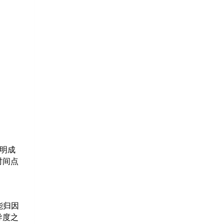
明成
时间点
能归因
导度之