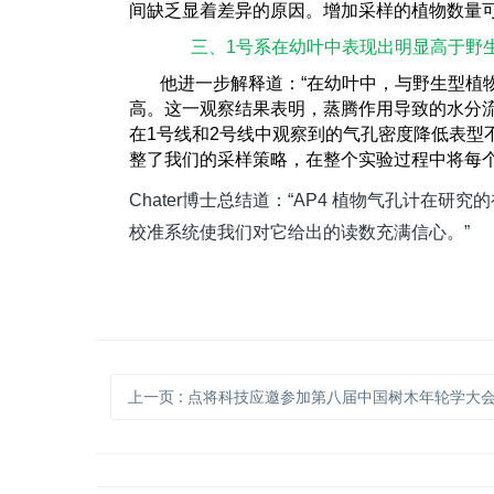
间缺乏显着差异的原因。增加采样的植物数量
三、1
号系在幼叶中表现出明显高于野
他进一步解释道：
“
在幼叶中，与野生型植
高。这一观察结果表明，蒸腾作用导致的水分
在
1
号线和
2
号线中观察到的气孔密度降低表型
整了我们的采样策略，在整个实验过程中将每
Chater
博士总结道：
“AP4
植物气孔计在研究的
校准系统使我们对它给出的读数充满信心。
”
上一页
: 点将科技应邀参加第八届中国树木年轮学大