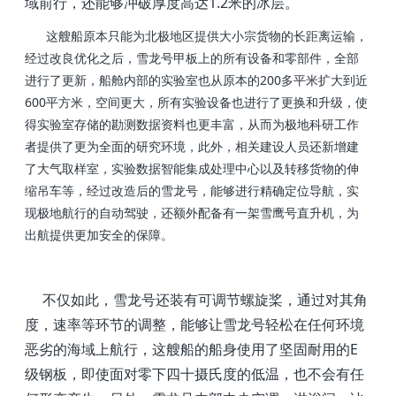
域前行，还能够冲破厚度高达1.2米的冰层。
这艘船原本只能为北极地区提供大小宗货物的长距离运输，
经过改良优化之后，雪龙号甲板上的所有设备和零部件，全部
进行了更新，船舱内部的实验室也从原本的200多平米扩大到近
600平方米，空间更大，所有实验设备也进行了更换和升级，使
得实验室存储的勘测数据资料也更丰富，从而为极地科研工作
者提供了更为全面的研究环境，此外，相关建设人员还新增建
了大气取样室，实验数据智能集成处理中心以及转移货物的伸
缩吊车等，经过改造后的雪龙号，能够进行精确定位导航，实
现极地航行的自动驾驶，还额外配备有一架雪鹰号直升机，为
出航提供更加安全的保障。
不仅如此，雪龙号还装有可调节螺旋桨，通过对其角
度，速率等环节的调整，能够让雪龙号轻松在任何环境
恶劣的海域上航行，这艘船的船身使用了坚固耐用的E
级钢板，即使面对零下四十摄氏度的低温，也不会有任