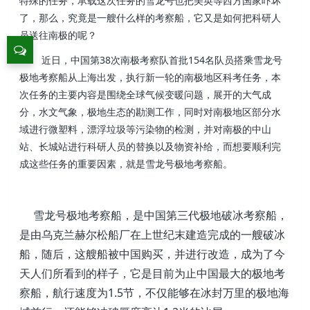
特殊的任务，承载这次任务的雪龙号也把美英等西方国家吓坏
了，那么，究竟是一艘什么样的考察船，它又是如何把科研人
员送往南极的呢？
近日，中国第38次南极考察队首批154名队员搭乘雪龙号
极地考察船从上海出发，执行新一轮的南极地区科考任务，本
次任务的主要内容是围绕全球气候变暖问题，展开的大气成
分，水文气象，极地生态的勘测工作，同时对南极地区部分水
域进行微塑料，漂浮垃圾等污染物的检测，并对南极的中山
站、长城站进行科研人员的替换以及物资补给，而想要顺利完
成这些任务的重要因素，就是雪龙号极地考察船。
雪龙号极地考察船，是中国第三代极地破冰考察船，
是由乌克兰赫尔松船厂在上世纪末建造完成的一艘破冰
船，随后，这艘船被中国购买，并进行改造，成为了今
天人们所看到的样子，它是目前为止中国最大的极地考
察船，航行速度为1.5节，不仅能够在冰封万里的极地海