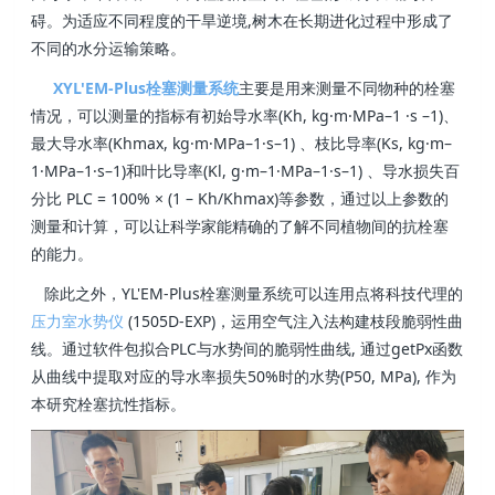
碍。为适应不同程度的干旱逆境,树木在长期进化过程中形成了
不同的水分运输策略。
XYL'EM-Plus栓塞测量系统
主要是用来测量不同物种的栓塞
情况，可以测量的指标有初始导水率(Kh, kg·m·MPa–1 ·s –1)、
最大导水率(Khmax, kg·m·MPa–1·s–1) 、枝比导率(Ks, kg·m–
1·MPa–1·s–1)和叶比导率(Kl, g·m–1·MPa–1·s–1) 、导水损失百
分比 PLC = 100% × (1 – Kh/Khmax)等参数，通过以上参数的
测量和计算，可以让科学家能精确的了解不同植物间的抗栓塞
的能力。
除此之外，YL'EM-Plus栓塞测量系统可以连用点将科技代理的
压力室水势仪
(1505D-EXP)，运用空气注入法构建枝段脆弱性曲
线。通过软件包拟合PLC与水势间的脆弱性曲线, 通过getPx函数
从曲线中提取对应的导水率损失50%时的水势(P50, MPa), 作为
本研究栓塞抗性指标。