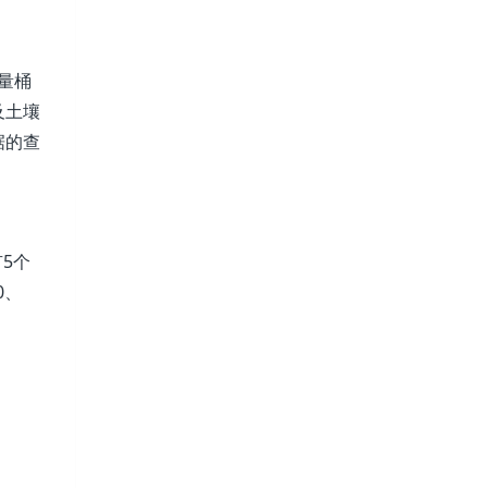
量桶
及土壤
据的查
5个
0、