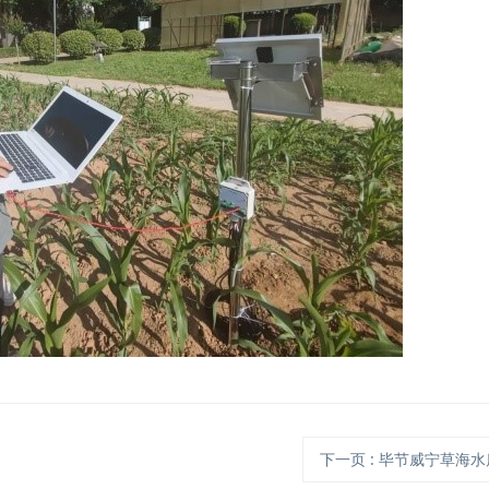
下一页
: 毕节威宁草海