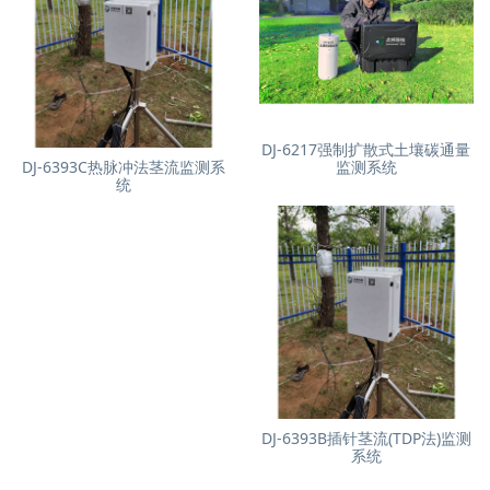
DJ-6217强制扩散式土壤碳通量
DJ-6393C热脉冲法茎流监测系
监测系统
统
DJ-6393B插针茎流(TDP法)监测
系统