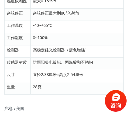
温度依赖性
最大0.15%/℃
余弦修正
余弦修正最大到80°入射角
工作温度
-40~+65℃
工作湿度
0~100%
检测器
高稳定硅光检测器（蓝色增强）
传感器材质
防雨阳极电镀铝、丙烯酸和不锈钢
尺寸
直径2.38厘米×高度2.54厘米
重量
28克
产地：
美国