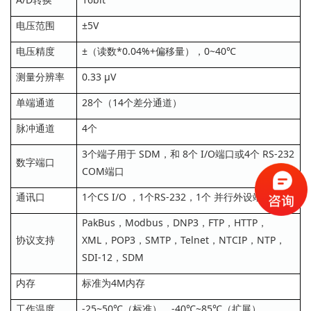
电压范围
±5V
电压精度
±（读数*0.04%+偏移量），0~40℃
测量分辨率
0.33 µV
单端通道
28个（14个差分通道）
脉冲通道
4个
3个端子用于 SDM，和 8个 I/O端口或4个 RS-232
数字端口
COM端口
通讯口
1个CS I/O ，1个RS-232，1个 并行外设端口
PakBus，Modbus，DNP3，FTP，HTTP，
协议支持
XML，POP3，SMTP，Telnet，NTCIP，NTP，
SDI-12，SDM
内存
标准为4M内存
工作温度
-25~50℃（标准），-40℃~85℃（扩展）