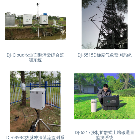
DJ-Cloud农业面源污染综合监
DJ-6515D梯度气象监测系统
测系统
DJ-6217强制扩散式土壤碳通量
DJ-6393C热脉冲法茎流监测系
监测系统