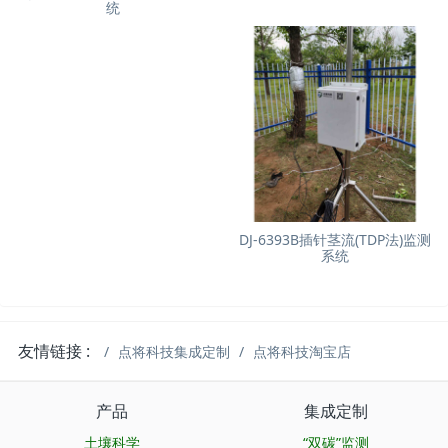
统
DJ-6393B插针茎流(TDP法)监测
系统
友情链接 :
点将科技集成定制
点将科技淘宝店
产品
集成定制
土壤科学
“双碳”监测